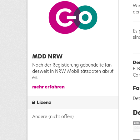
Wei
de
Es
sin
MDD NRW
Der
Nach der Registierung gebündelte lan
E-B
desweit in NRW Mobilitätsdaten abruf
Car
en.
mehr erfahren
Fa
Det
Lizenz
D
Andere (nicht offen)