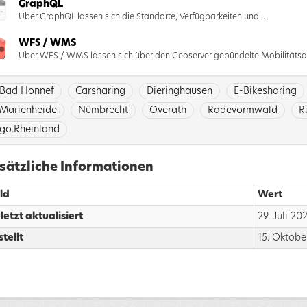
GraphQL
Über GraphQL lassen sich die Standorte, Verfügbarkeiten und...
WFS / WMS
Über WFS / WMS lassen sich über den Geoserver gebündelte Mobilitätsa
Bad Honnef
Carsharing
Dieringhausen
E-Bikesharing
Marienheide
Nümbrecht
Overath
Radevormwald
R
go.Rheinland
sätzliche Informationen
ld
Wert
letzt aktualisiert
29. Juli 2
stellt
15. Oktobe