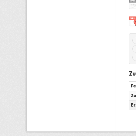
Zu
Fe
Zu
Er