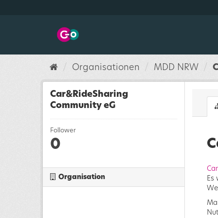
Überspringen
zum
Inhalt
Organisationen
MDD NRW
C
Car&RideSharing
Community eG
Follower
0
C
Car
Organisation
Es 
Wei
Mar
Nut