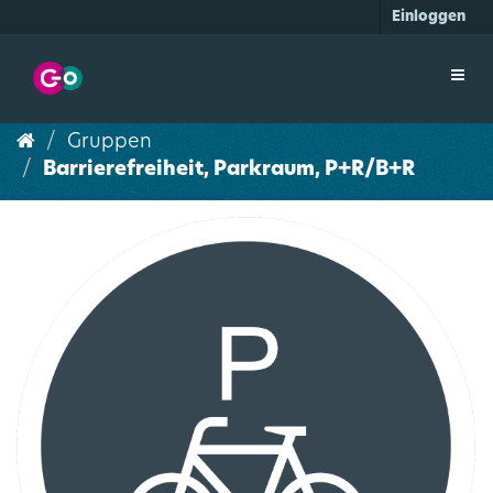
Überspringen
Einloggen
zum
Inhalt
Toggl
navig
Gruppen
Barrierefreiheit, Parkraum, P+R/B+R