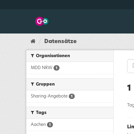
Überspringen
zum
Inhalt
Datensätze
Organisationen
MDD NRW
1
Gruppen
1
Sharing-Angebote
1
Tag
Tags
Aachen
1
Li