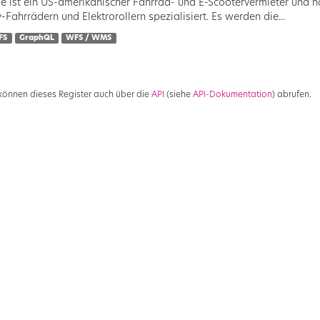
e ist ein US-amerikanischer Fahrrad- und E-Scootervermieter und hat
y-Fahrrädern und Elektrorollern spezialisiert. Es werden die...
FS
GraphQL
WFS / WMS
 können dieses Register auch über die
API
(siehe
API-Dokumentation
) abrufen.