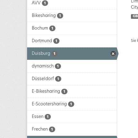
Lim
AVV
1
Cit
Bikesharing
1
GB
Bochum
1
Dortmund
Sie
1
Duisburg
1
dynamisch
1
Düsseldorf
1
E-Bikesharing
1
E-Scootersharing
1
Essen
1
Frechen
1