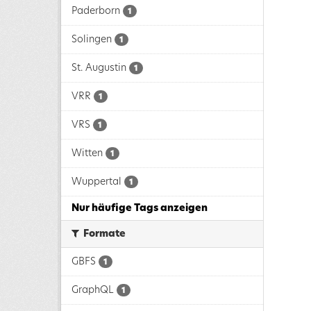
Paderborn
1
Solingen
1
St. Augustin
1
VRR
1
VRS
1
Witten
1
Wuppertal
1
Nur häufige Tags anzeigen
Formate
GBFS
1
GraphQL
1