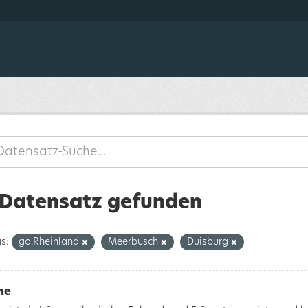
 Datensatz gefunden
s:
go.Rheinland
Meerbusch
Duisburg
me