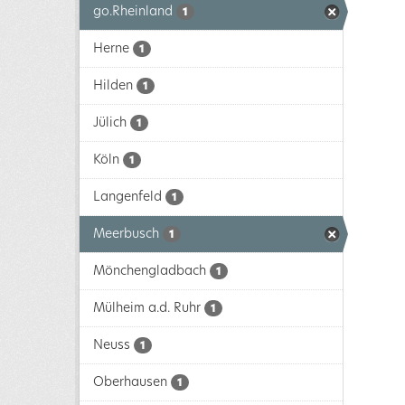
go.Rheinland
1
Herne
1
Hilden
1
Jülich
1
Köln
1
Langenfeld
1
Meerbusch
1
Mönchengladbach
1
Mülheim a.d. Ruhr
1
Neuss
1
Oberhausen
1