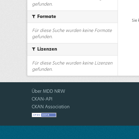
gefunden.
Formate
Sie
Für diese Suche wurden keine Formate
gefunden.
Lizenzen
Für diese Suche wurden keine Lizenzen
gefunden.
Über MDD NRW
CKAN-API
CKAN Association