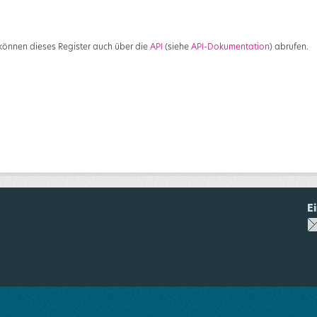
 können dieses Register auch über die
API
(siehe
API-Dokumentation
) abrufen.
E