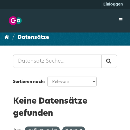
Überspringen
Einloggen
zum
Inhalt
Toggl
navig
Datensätze
Sortieren nach
Keine Datensätze
gefunden