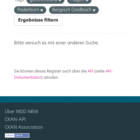
Tags:
go.Rheinland
Hagen
Paderborn
Bergisch Gladbach
Ergebnisse filtern
Bitte versuch es mit einer anderen Suche.
Sie können dieses Register auch über die
API
(siehe
API-
Dokumentation
) abrufen.
Über MDD NRW
CKAN-API
CKAN Association