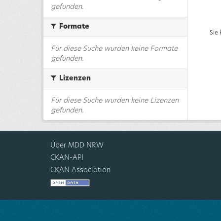
gefunden.
Formate
Sie
Für diese Suche wurden keine Formate
gefunden.
Lizenzen
Für diese Suche wurden keine Lizenzen
gefunden.
Über MDD NRW
CKAN-API
CKAN Association