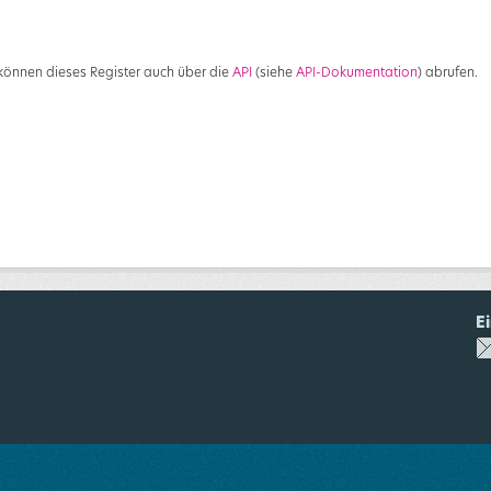
 können dieses Register auch über die
API
(siehe
API-Dokumentation
) abrufen.
E