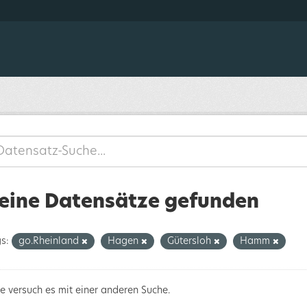
eine Datensätze gefunden
s:
go.Rheinland
Hagen
Gütersloh
Hamm
te versuch es mit einer anderen Suche.