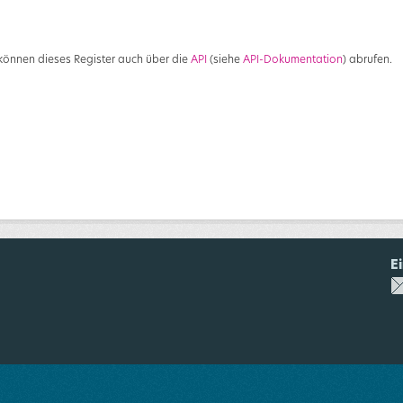
 können dieses Register auch über die
API
(siehe
API-Dokumentation
) abrufen.
E