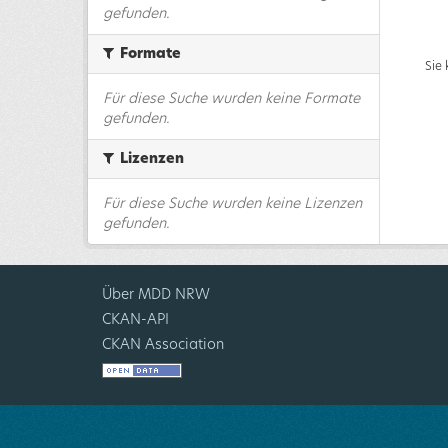
gefunden.
Formate
Sie
Für diese Suche wurden keine Formate
gefunden.
Lizenzen
Für diese Suche wurden keine Lizenzen
gefunden.
Über MDD NRW
CKAN-API
CKAN Association