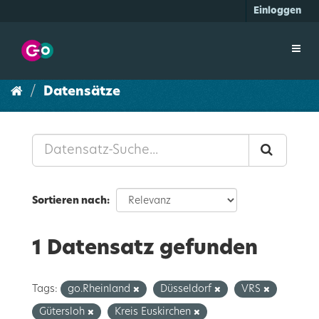
Überspringen
Einloggen
zum
Inhalt
Toggl
navig
Datensätze
Sortieren nach
1 Datensatz gefunden
Tags:
go.Rheinland
Düsseldorf
VRS
Gütersloh
Kreis Euskirchen