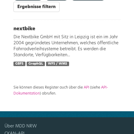
Ergebnisse filtern
nextbike
Die Nextbike GmbH mit Sitz in Leipzig ist ein im Jahr
2004 gegründetes Unternehmen, welches öffentliche
Fahrradverleihsysteme betreibt. Es werden die
Standorte, Verfügbarkeiten...
GBFS
GraphQL
WFS / WMS
Sie können dieses Register auch über die
API
(siehe
API-
Dokumentation
) abrufen.
Über MDD NRW
CKAN-API