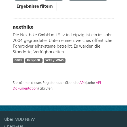
Ergebnisse filtern
nextbike
Die Nextbike GmbH mit Sitz in Leipzig ist ein im Jahr
2004 gegründetes Unternehmen, welches öffentliche
Fahrradverleihsysteme betreibt. Es werden die
Standorte, Verfügbarkeiten...
GBFS
GraphQL
WFS / WMS
Sie können dieses Register auch über die
API
(siehe
API-
Dokumentation
) abrufen.
Über MDD NRW
CKAN-API