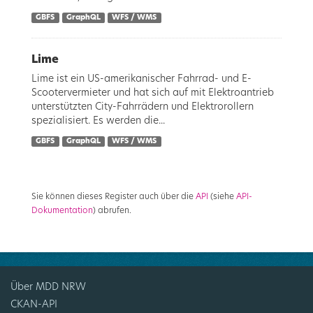
GBFS
GraphQL
WFS / WMS
Lime
Lime ist ein US-amerikanischer Fahrrad- und E-
Scootervermieter und hat sich auf mit Elektroantrieb
unterstützten City-Fahrrädern und Elektrorollern
spezialisiert. Es werden die...
GBFS
GraphQL
WFS / WMS
Sie können dieses Register auch über die
API
(siehe
API-
Dokumentation
) abrufen.
Über MDD NRW
CKAN-API