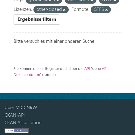
Tags:
go.Rheinland
Düsseldorf
NWL
Lizenzen:
other-closed
Formate:
GTFS
Ergebnisse filtern
Bitte versuch es mit einer anderen Suche.
Sie können dieses Register auch über die
API
(siehe
API-
Dokumentation
) abrufen.
Über MDD NRW
CKAN-API
CKAN Association