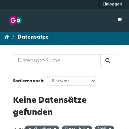
Überspringen
Einloggen
zum
Inhalt
Toggl
navig
Datensätze
Sortieren nach
Keine Datensätze
gefunden