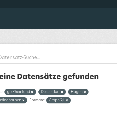
eine Datensätze gefunden
s:
go.Rheinland
Düsseldorf
Hagen
üdinghausen
Formate:
GraphQL