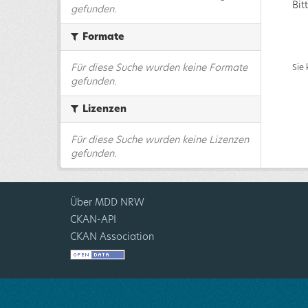
Bit
gefunden.
Formate
Für diese Suche wurden keine Formate
Sie
gefunden.
Lizenzen
Für diese Suche wurden keine Lizenzen
gefunden.
Über MDD NRW
CKAN-API
CKAN Association