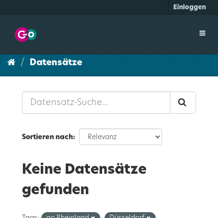
Überspringen
Einloggen
zum
Inhalt
Toggl
navig
Datensätze
Sortieren nach
Keine Datensätze
gefunden