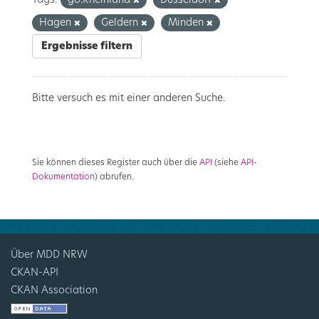
Tags:
go.Rheinland
Düsseldorf
Hagen
Geldern
Minden
Ergebnisse filtern
Bitte versuch es mit einer anderen Suche.
Sie können dieses Register auch über die
API
(siehe
API-
Dokumentation
) abrufen.
Über MDD NRW
CKAN-API
CKAN Association