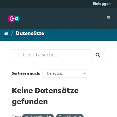
Überspringen
Einloggen
zum
Inhalt
Toggl
navig
Datensätze
Sortieren nach
Keine Datensätze
gefunden