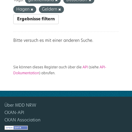
Tags:
go.Rheinland
Düsseldorf
Hagen
Geldern
Ergebnisse filtern
Bitte versuch es mit einer anderen Suche.
Sie können dieses Register auch über die
API
(siehe
API-
Dokumentation
) abrufen.
Über MDD NRW
CKAN-API
CKAN Association