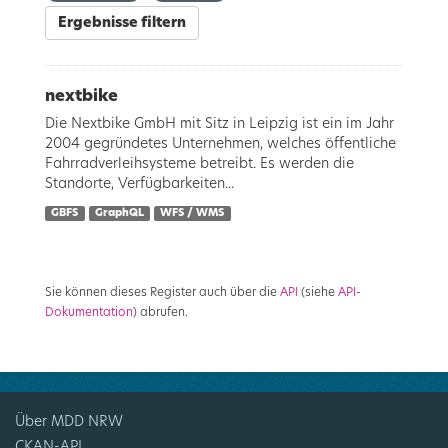
Ergebnisse filtern
nextbike
Die Nextbike GmbH mit Sitz in Leipzig ist ein im Jahr
2004 gegründetes Unternehmen, welches öffentliche
Fahrradverleihsysteme betreibt. Es werden die
Standorte, Verfügbarkeiten...
GBFS
GraphQL
WFS / WMS
Sie können dieses Register auch über die
API
(siehe
API-
Dokumentation
) abrufen.
Über MDD NRW
CKAN-API