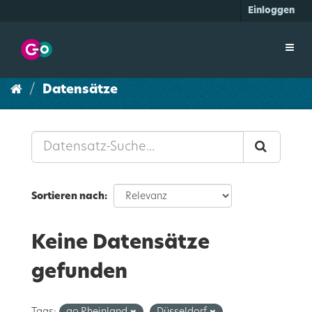
Überspringen
Einloggen
zum
Inhalt
Toggl
navig
Datensätze
Sortieren nach
Keine Datensätze
gefunden