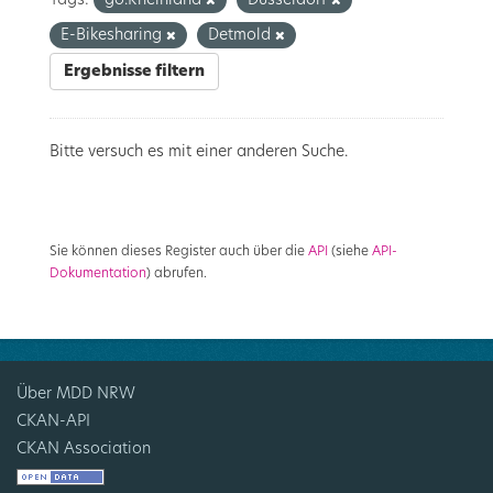
Tags:
go.Rheinland
Düsseldorf
E-Bikesharing
Detmold
Ergebnisse filtern
Bitte versuch es mit einer anderen Suche.
Sie können dieses Register auch über die
API
(siehe
API-
Dokumentation
) abrufen.
Über MDD NRW
CKAN-API
CKAN Association