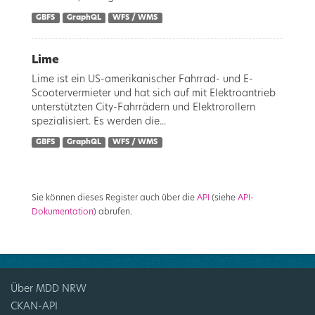
GBFS
GraphQL
WFS / WMS
Lime
Lime ist ein US-amerikanischer Fahrrad- und E-
Scootervermieter und hat sich auf mit Elektroantrieb
unterstützten City-Fahrrädern und Elektrorollern
spezialisiert. Es werden die...
GBFS
GraphQL
WFS / WMS
Sie können dieses Register auch über die
API
(siehe
API-
Dokumentation
) abrufen.
Über MDD NRW
CKAN-API