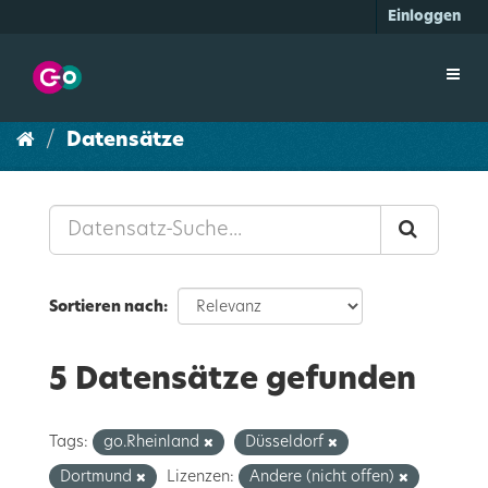
Überspringen
Einloggen
zum
Inhalt
Toggl
navig
Datensätze
Sortieren nach
5 Datensätze gefunden
Tags:
go.Rheinland
Düsseldorf
Dortmund
Lizenzen:
Andere (nicht offen)