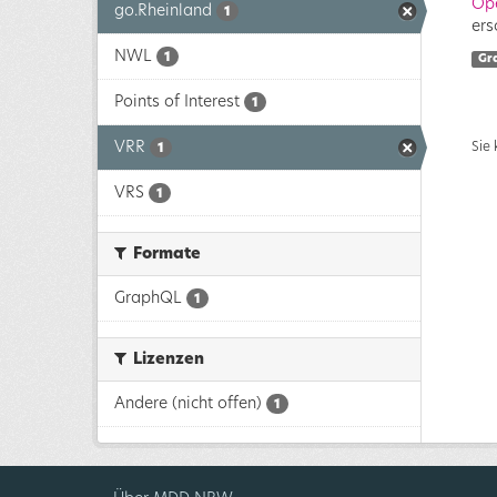
Op
go.Rheinland
1
ers
NWL
1
Gr
Points of Interest
1
VRR
Sie
1
VRS
1
Formate
GraphQL
1
Lizenzen
Andere (nicht offen)
1