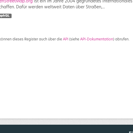
enStreetMap.org
ist ein im Jahre 2004 gegründetes internationales 
chaffen. Dafür werden weltweit Daten über Straßen,...
aphQL
 können dieses Register auch über die
API
(siehe
API-Dokumentation
) abrufen.