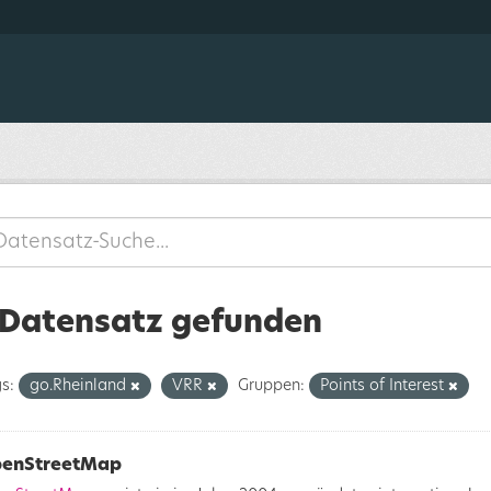
 Datensatz gefunden
s:
go.Rheinland
VRR
Gruppen:
Points of Interest
enStreetMap