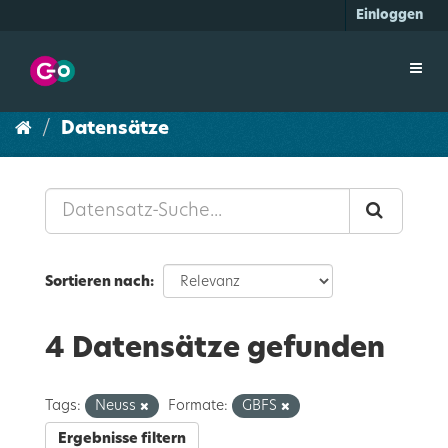
Überspringen
Einloggen
zum
Inhalt
Toggl
navig
Datensätze
Sortieren nach
4 Datensätze gefunden
Tags:
Neuss
Formate:
GBFS
Ergebnisse filtern