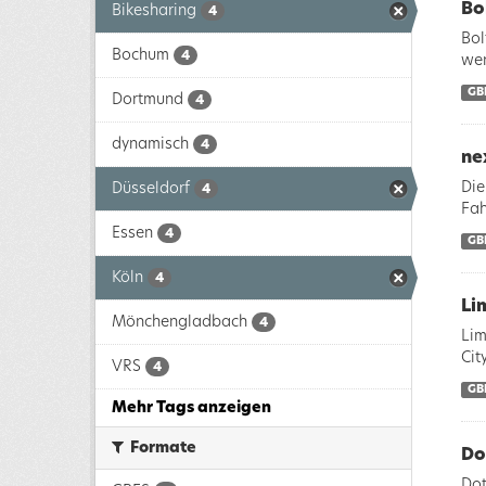
Bo
Bikesharing
4
Bol
Bochum
4
wer
GB
Dortmund
4
dynamisch
4
ne
Die
Düsseldorf
4
Fah
Essen
4
GB
Köln
4
Li
Mönchengladbach
4
Lim
Cit
VRS
4
GB
Mehr Tags anzeigen
Formate
Do
Dot