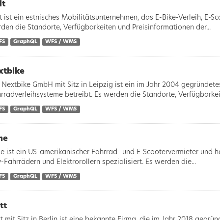
lt
t ist ein estnisches Mobilitätsunternehmen, das E-Bike-Verleih, E-Sc
den die Standorte, Verfügbarkeiten und Preisinformationen der...
FS
GraphQL
WFS / WMS
xtbike
 Nextbike GmbH mit Sitz in Leipzig ist ein im Jahr 2004 gegründet
rradverleihsysteme betreibt. Es werden die Standorte, Verfügbarkeit
FS
GraphQL
WFS / WMS
me
e ist ein US-amerikanischer Fahrrad- und E-Scootervermieter und hat
y-Fahrrädern und Elektrorollern spezialisiert. Es werden die...
FS
GraphQL
WFS / WMS
tt
t mit Sitz in Berlin ist eine bekannte Firma, die im Jahr 2018 gegrü