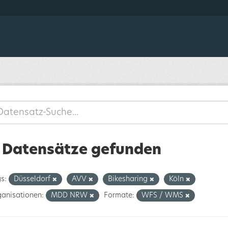
 Datensätze gefunden
s:
Düsseldorf
AVV
Bikesharing
Köln
anisationen:
MDD NRW
Formate:
WFS / WMS