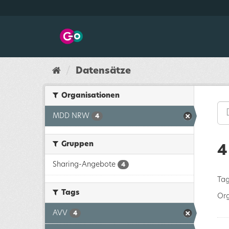
Überspringen
zum
Inhalt
Datensätze
Organisationen
MDD NRW
4
Gruppen
4
Sharing-Angebote
4
Tag
Tags
Org
AVV
4