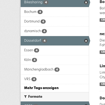
Bo
Bikesharing
4
Bol
Bochum
4
wer
GB
Dortmund
4
dynamisch
4
ne
Die
Düsseldorf
4
Fah
Essen
4
GB
Köln
4
Li
Mönchengladbach
4
Lim
Cit
VRS
4
GB
Mehr Tags anzeigen
Formate
Do
Dot