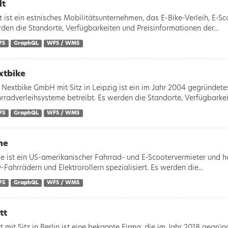
lt
t ist ein estnisches Mobilitätsunternehmen, das E-Bike-Verleih, E-Sc
den die Standorte, Verfügbarkeiten und Preisinformationen der...
FS
GraphQL
WFS / WMS
xtbike
 Nextbike GmbH mit Sitz in Leipzig ist ein im Jahr 2004 gegründet
rradverleihsysteme betreibt. Es werden die Standorte, Verfügbarkeit
FS
GraphQL
WFS / WMS
me
e ist ein US-amerikanischer Fahrrad- und E-Scootervermieter und hat
y-Fahrrädern und Elektrorollern spezialisiert. Es werden die...
FS
GraphQL
WFS / WMS
tt
t mit Sitz in Berlin ist eine bekannte Firma, die im Jahr 2018 gegrü