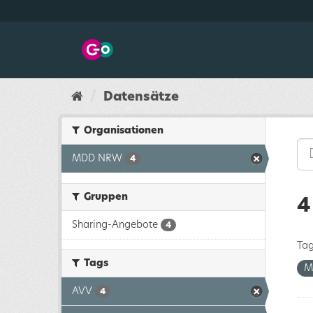
Überspringen
zum
Inhalt
Datensätze
Organisationen
MDD NRW
4
Gruppen
4
Sharing-Angebote
4
Tag
Tags
M
AVV
4