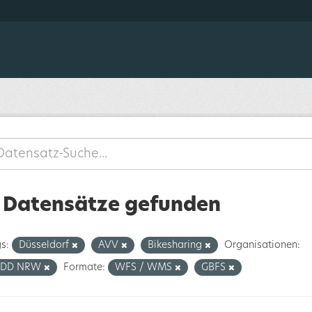
 Datensätze gefunden
s:
Düsseldorf
AVV
Bikesharing
Organisationen:
DD NRW
Formate:
WFS / WMS
GBFS