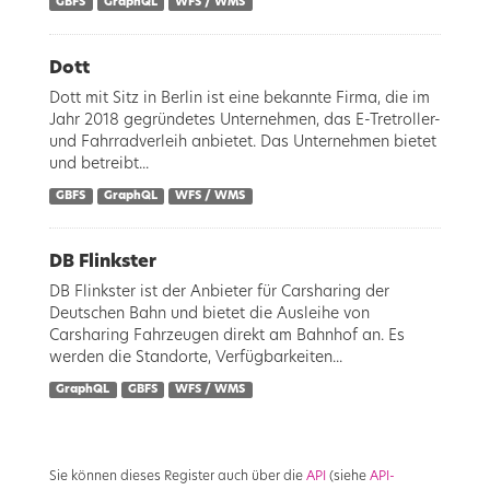
GBFS
GraphQL
WFS / WMS
Dott
Dott mit Sitz in Berlin ist eine bekannte Firma, die im
Jahr 2018 gegründetes Unternehmen, das E-Tretroller-
und Fahrradverleih anbietet. Das Unternehmen bietet
und betreibt...
GBFS
GraphQL
WFS / WMS
DB Flinkster
DB Flinkster ist der Anbieter für Carsharing der
Deutschen Bahn und bietet die Ausleihe von
Carsharing Fahrzeugen direkt am Bahnhof an. Es
werden die Standorte, Verfügbarkeiten...
GraphQL
GBFS
WFS / WMS
Sie können dieses Register auch über die
API
(siehe
API-