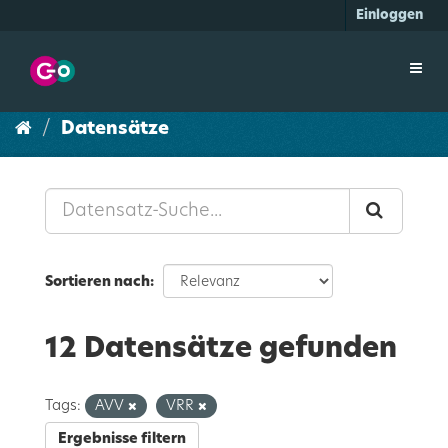
Überspringen
Einloggen
zum
Inhalt
Toggl
navig
Datensätze
Sortieren nach
12 Datensätze gefunden
Tags:
AVV
VRR
Ergebnisse filtern