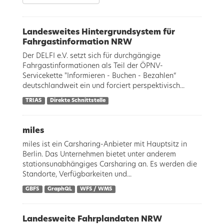
Landesweites Hintergrundsystem für
Fahrgastinformation NRW
Der DELFI e.V. setzt sich für durchgängige
Fahrgastinformationen als Teil der ÖPNV-
Servicekette "Informieren - Buchen - Bezahlen“
deutschlandweit ein und forciert perspektivisch...
TRIAS
Direkte Schnittstelle
miles
miles ist ein Carsharing-Anbieter mit Hauptsitz in
Berlin. Das Unternehmen bietet unter anderem
stationsunabhängiges Carsharing an. Es werden die
Standorte, Verfügbarkeiten und...
GBFS
GraphQL
WFS / WMS
Landesweite Fahrplandaten NRW