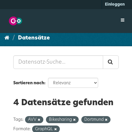
Überspringen
Einloggen
zum
Inhalt
Toggl
navig
Datensätze
Sortieren nach
4 Datensätze gefunden
Tags:
AVV
Bikesharing
Dortmund
Formate:
GraphQL