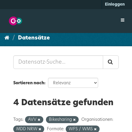
Überspringen
Einloggen
zum
Inhalt
Toggl
navig
Datensätze
Sortieren nach
4 Datensätze gefunden
Tags:
AVV
Bikesharing
Organisationen:
MDD NRW
Formate:
WFS / WMS