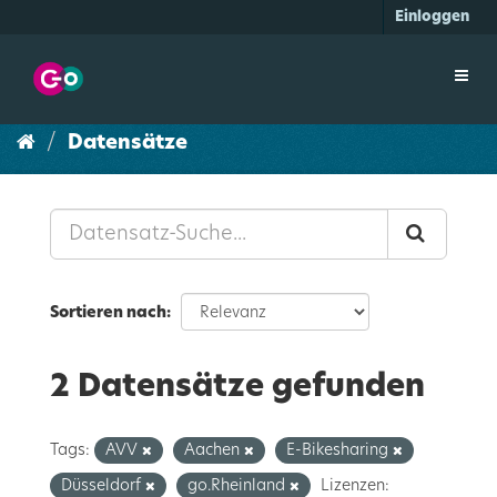
Überspringen
Einloggen
zum
Inhalt
Toggl
navig
Datensätze
Sortieren nach
2 Datensätze gefunden
Tags:
AVV
Aachen
E-Bikesharing
Düsseldorf
go.Rheinland
Lizenzen: