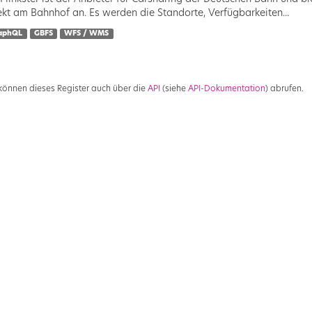
ekt am Bahnhof an. Es werden die Standorte, Verfügbarkeiten...
aphQL
GBFS
WFS / WMS
 können dieses Register auch über die
API
(siehe
API-Dokumentation
) abrufen.