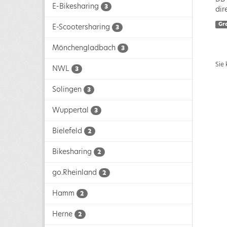
E-Bikesharing
3
dir
Gr
E-Scootersharing
3
Mönchengladbach
3
Sie
NWL
3
Solingen
3
Wuppertal
3
Bielefeld
2
Bikesharing
2
go.Rheinland
2
Hamm
2
Herne
2