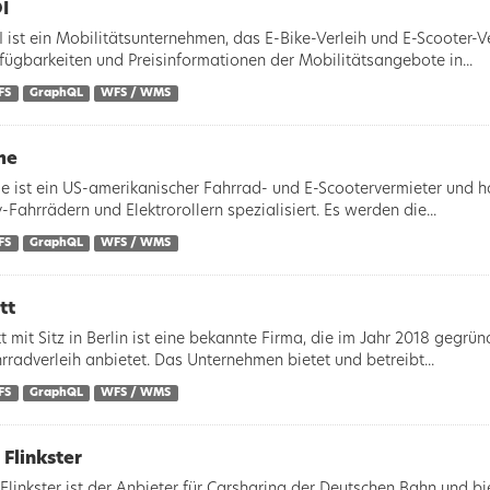
I
 ist ein Mobilitätsunternehmen, das E-Bike-Verleih und E-Scooter-Ve
fügbarkeiten und Preisinformationen der Mobilitätsangebote in...
FS
GraphQL
WFS / WMS
me
e ist ein US-amerikanischer Fahrrad- und E-Scootervermieter und hat
y-Fahrrädern und Elektrorollern spezialisiert. Es werden die...
FS
GraphQL
WFS / WMS
tt
t mit Sitz in Berlin ist eine bekannte Firma, die im Jahr 2018 gegrü
rradverleih anbietet. Das Unternehmen bietet und betreibt...
FS
GraphQL
WFS / WMS
 Flinkster
Flinkster ist der Anbieter für Carsharing der Deutschen Bahn und b