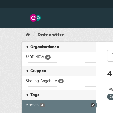
Überspringen
zum
Inhalt
Datensätze
Organisationen
MDD NRW
4
Gruppen
4
Sharing-Angebote
4
Tag
Tags
G
Aachen
4