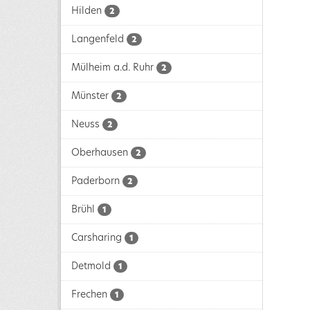
Hilden
2
Langenfeld
2
Mülheim a.d. Ruhr
2
Münster
2
Neuss
2
Oberhausen
2
Paderborn
2
Brühl
1
Carsharing
1
Detmold
1
Frechen
1