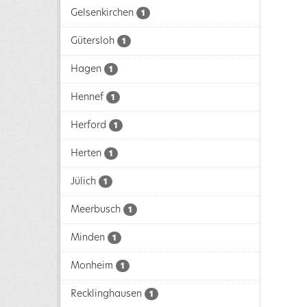
Gelsenkirchen
1
Gütersloh
1
Hagen
1
Hennef
1
Herford
1
Herten
1
Jülich
1
Meerbusch
1
Minden
1
Monheim
1
Recklinghausen
1