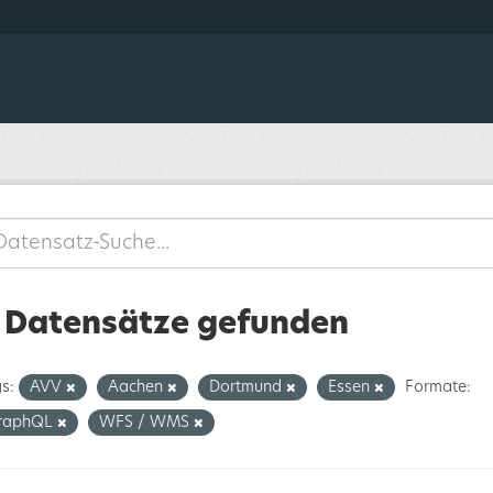
 Datensätze gefunden
s:
AVV
Aachen
Dortmund
Essen
Formate:
raphQL
WFS / WMS