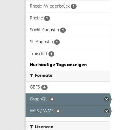
Rheda-Wiedenbrück
1
Rheine
1
Sankt Augustin
1
St. Augustin
1
Troisdorf
1
Nur häufige Tags anzeigen
Formate
GBFS
4
GraphQL
4
WFS / WMS
4
Lizenzen