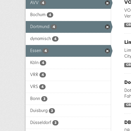
VO
AVV
4
VOI
Bochum
4
Ver
GB
Dortmund
4
dynamisch
4
Li
Lim
Essen
4
Cit
Köln
4
GB
VRR
4
Do
VRS
4
Dot
Fah
Bonn
3
GB
Duisburg
3
DB
Düsseldorf
3
DB 