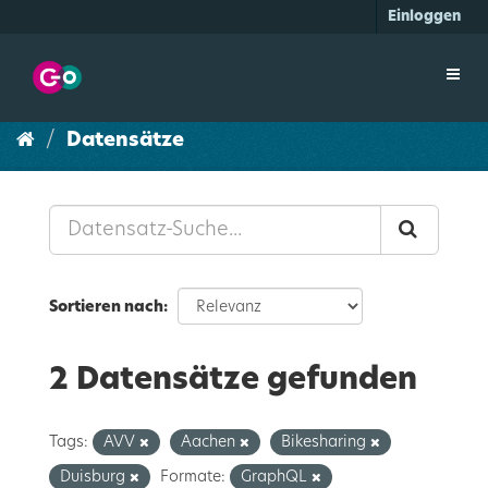
Überspringen
Einloggen
zum
Inhalt
Toggl
navig
Datensätze
Sortieren nach
2 Datensätze gefunden
Tags:
AVV
Aachen
Bikesharing
Duisburg
Formate:
GraphQL