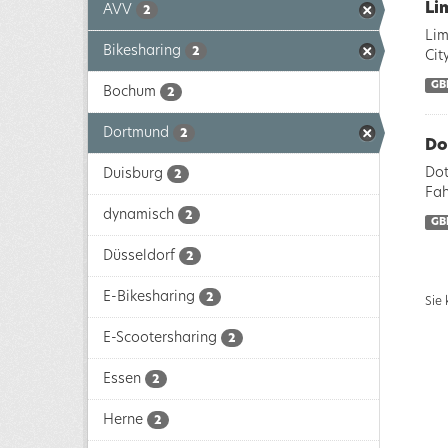
Li
AVV
2
Lim
Bikesharing
2
Cit
GB
Bochum
2
Dortmund
2
Do
Dot
Duisburg
2
Fah
dynamisch
2
GB
Düsseldorf
2
E-Bikesharing
2
Sie
E-Scootersharing
2
Essen
2
Herne
2