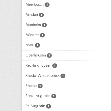
Meerbusch
1
Minden
1
Monheim
1
Münster
1
NWL
1
Oberhausen
1
Recklinghausen
1
Rheda-Wiedenbrück
1
Rheine
1
Sankt Augustin
1
St. Augustin
1