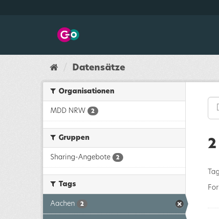
Überspringen
zum
Inhalt
Datensätze
Organisationen
MDD NRW
2
Gruppen
2
Sharing-Angebote
2
Tag
Tags
For
Aachen
2