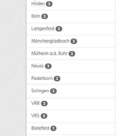
Hilden
2
Köln
2
Langenfeld
2
Mönchengladbach
2
Mülheim a.d. Ruhr
2
Neuss
2
Paderborn
2
Solingen
2
VRR
2
VRS
2
Bielefeld
1