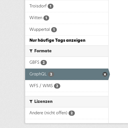
Troisdorf
1
Witten
1
Wuppertal
1
Nur häufige Tags anzeigen
Formate
GBFS
2
GraphQL
2
WFS / WMS
2
Lizenzen
Andere (nicht offen)
2