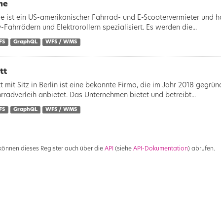
me
e ist ein US-amerikanischer Fahrrad- und E-Scootervermieter und hat
y-Fahrrädern und Elektrorollern spezialisiert. Es werden die...
FS
GraphQL
WFS / WMS
tt
t mit Sitz in Berlin ist eine bekannte Firma, die im Jahr 2018 gegrü
rradverleih anbietet. Das Unternehmen bietet und betreibt...
FS
GraphQL
WFS / WMS
 können dieses Register auch über die
API
(siehe
API-Dokumentation
) abrufen.