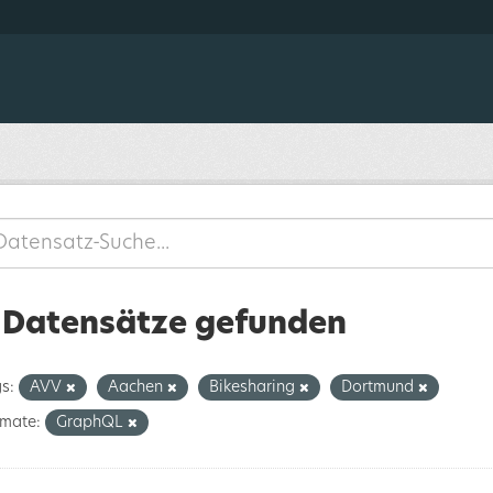
 Datensätze gefunden
s:
AVV
Aachen
Bikesharing
Dortmund
mate:
GraphQL