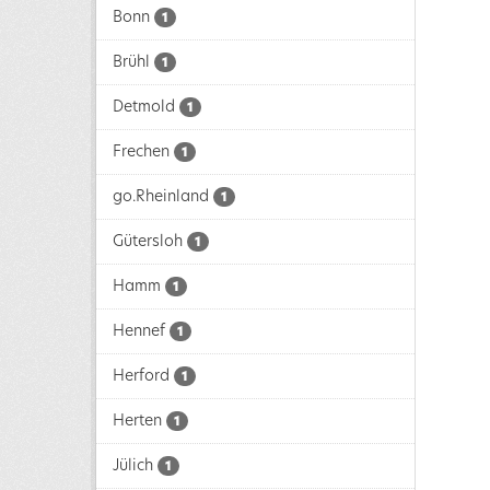
Bonn
1
Brühl
1
Detmold
1
Frechen
1
go.Rheinland
1
Gütersloh
1
Hamm
1
Hennef
1
Herford
1
Herten
1
Jülich
1